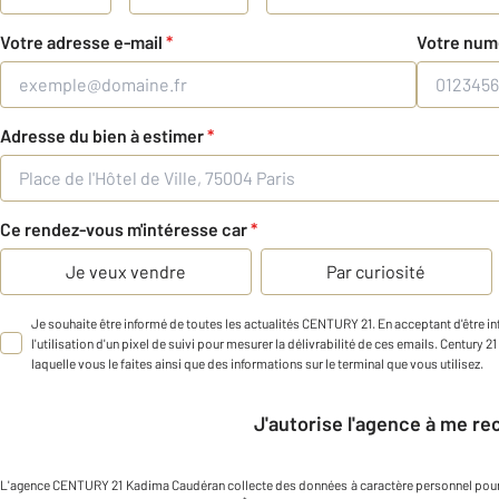
Votre adresse e-mail
*
Votre num
Adresse du bien à estimer
*
Ce rendez-vous m'intéresse car
*
Je veux vendre
Par curiosité
Je souhaite être informé de toutes les actualités CENTURY 21. En acceptant d'être 
l'utilisation d'un pixel de suivi pour mesurer la délivrabilité de ces emails. Century 2
laquelle vous le faites ainsi que des informations sur le terminal que vous utilisez.
J'autorise l'agence à me r
L'agence
CENTURY 21 Kadima Caudéran
collecte des données à caractère personnel
pour