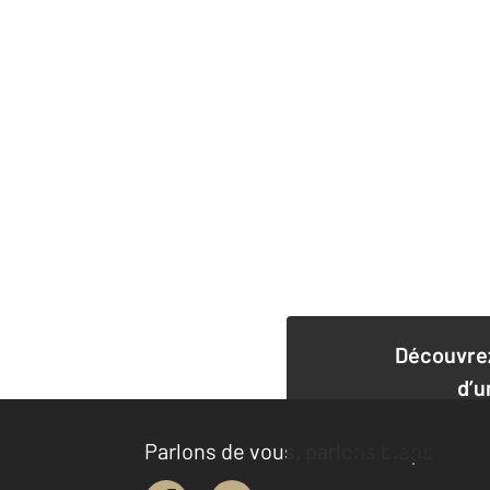
Découvrez
d’u
Site dédié pour
Parlons de vous, parlons biens
un appartement