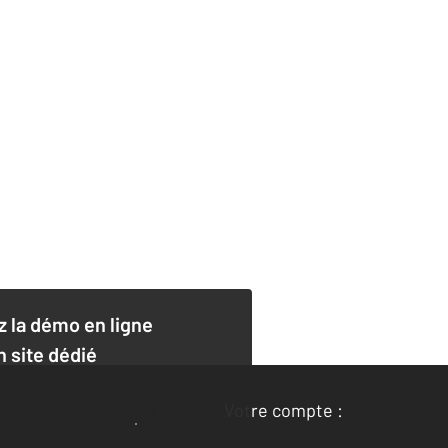
 la démo en ligne
n site dédié
Site dédié pour
Votre compte :
une maison