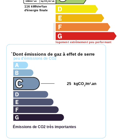
2
2
kg CO
/m
.an
kWh/m
.an
2
116 kWh/m²/an
d'énergie finale
logement extrêmement peu performant
Dont émissions de gaz à effet de serre
*
peu d'émissions de CO2
25
kgCO
/m
.an
2
2
Émissions de CO2 très importantes