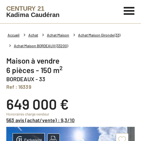
CENTURY 21
Kadima Caudéran
Accueil
Achat
Achat Maison
Achat Maison Gironde (33)
Achat Maison BORDEAUX (33200)
Maison à vendre
2
6 pièces - 150 m
BORDEAUX - 33
Ref : 16339
649 000 €
Honoraires charge vendeur
563 avis (achat/vente) : 9,3/10
Exclusivité