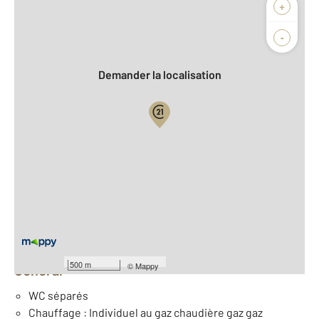
Afficher sur la carte :
+
Agence
Biens vendus
-
Demander la localisation
Vue globale
2
Surface totale : 150 m
2
Surface habitable : 150 m
Nombre de pièces : 6
[Voir le détail]
Équipements
500 m
©
Mappy
Général
WC séparés
Chauffage : Individuel au gaz chaudière gaz gaz